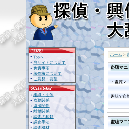
ホーム
>
Topへ
当サイトについて
盗聴マニ
免責事項
著作権について
ご意見・要望
・盗聴マ
組織・団体
趣味で盗
盗聴関係
盗撮関係
離婚関係
調査の種類
盗聴マニ
調査手法
調査機材