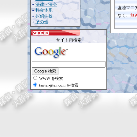
法律・法令
盗聴マニ
料金体系
なく、
無
探偵学校
その他
サイト内検索
WWW を検索
tantei-jiten.com を検索